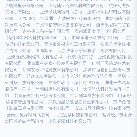
产管理股份有限公司
上海捷宇克网络科技有限公司
杭州幻方投
资控股有限公司
上海孚诚商贸有限公司
上海橙坊数码科技有限
公司
天气预报
北京通汇志达网络科技有限公司
廊坊国飒节能
科技有限公司
广州市精智环保设备有限公司
西宁果易购商贸有
限公司
吉林省云鸟科技有限公司
海南添贵文化产业有限公司
福州风尘网络科技有限公司
深圳市容乐电子科技有限公司
北京
多返科技有限公司
天津市鼎盛鑫化工有限公司
获嘉县悟空传播
广告有限公司
周易算命
北京快乐小手影视节目制作有限公司
上海蜜鹂炽网络科技有限公司
北京阳洺商贸
上海视策信息科技
有限公司
北京军科兴华科技发展有限公司
广州问天信息技术有
限公司
新疆艾欧特信息技术有限公司
深圳市恒鑫衍生数据科技
有限公司
济南360度装饰
上海光诉信息咨询有限公司
深圳市
亿科华科技有限公司
亨隆钟表（上海）有限公司
湖北一专汽车
股份有限公司
昆明臧培科技有限公司
天津尚法科技发展有限公
司
北京信睿浩扬科技有限公司
浙江鲸城商贸有限公司
山东聊
城格瑞管业有限公司
武汉福星联发搬迁起重有限公司
菏泽亿佰
伴装饰工程有限公司
海南电影网
安庆市网唯网络科技有限公司
云南元象涂料有限公司
北京宏系科技有限公司
盐城经济技术开
发区苏荷农产品门市
上海雾添科技有限公司